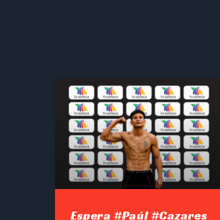
Espera #Paúl #Cazares