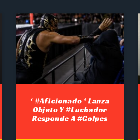
‘ #Aficionado ‘ Lanza
Objeto Y #luchador
Responde A #golpes