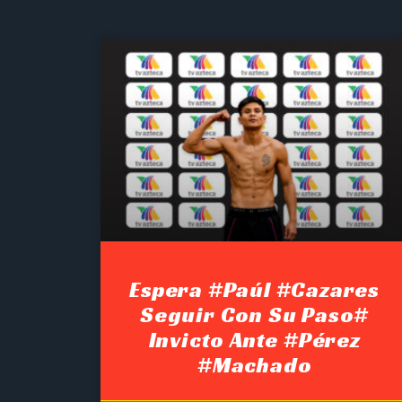
Espera #Paúl #Cazares
Seguir Con Su Paso#
Invicto Ante #Pérez
#Machado