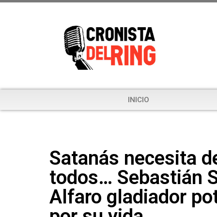
INICIO
Satanás necesita d
todos… Sebastián 
Alfaro gladiador po
por su vida