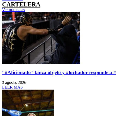
CARTELERA
Ver más notas
‘ #Aficionado ‘ lanza objeto y #luchador responde a 
3 agosto, 2026
LEER MÁS