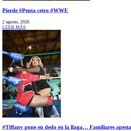
Pierde #Penta cetro #WWE
2 agosto, 2026
LEER MÁS
#Tiffany pone en dedo en la llaga… Familiares apest