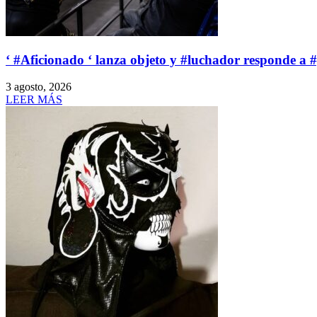
‘ #Aficionado ‘ lanza objeto y #luchador responde a 
3 agosto, 2026
LEER MÁS