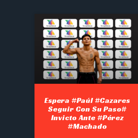
Espera #Paúl #Cazares
Seguir Con Su Paso#
Invicto Ante #Pérez
#Machado