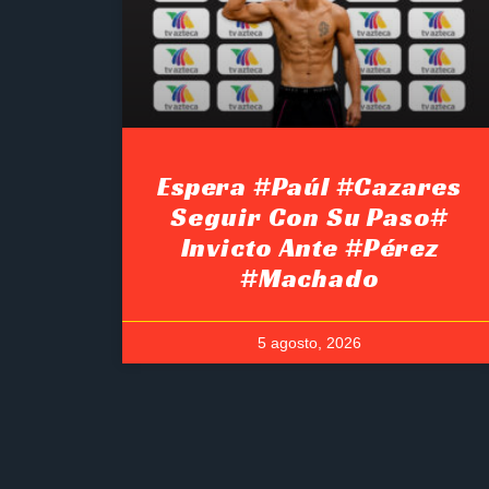
Espera #Paúl #Cazares
Seguir Con Su Paso#
Invicto Ante #Pérez
#Machado
5 agosto, 2026