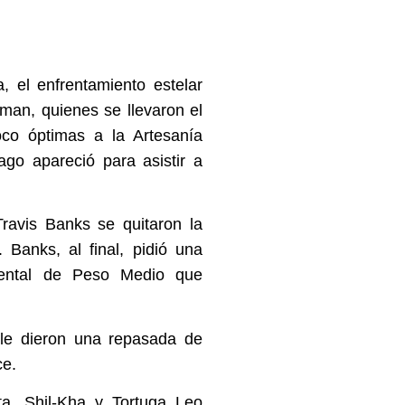
, el enfrentamiento estelar
hman, quienes se llevaron el
oco óptimas a la Artesanía
go apareció para asistir a
Travis Banks se quitaron la
Banks, al final, pidió una
nental de Peso Medio que
le dieron una repasada de
ce.
ta, Shil-Kha y Tortuga Leo