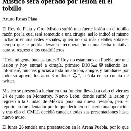
Místico será operado por lesión en el
tobillo
Arturo Rosas Plata
El Rey de Plata y Oro, Místico sufrió una fuerte lesión en el tobillo
razón por la cual será sometido a una cirugía, así lo indicó el mismo
luchador en sus redes sociales, quien no dio más detalles sobre el
tiempo que le podría llevar su recuperación o una fecha tentativa
para su regreso a los cuadriláteros.
“Hola mi gente buenas tardes!! Hoy no estaremos en Puebla por una
lesión y hoy entraré a cirugía, primero DIOS
🙏🏽
saliendo les
informaré, muchas gracias a toda mi afición, amigos y familiares por
todo su apoyo, los amo 3 millones
🤗
”, señala en su cuenta de
twitter.
Místico se presentó a luchar en una función llevada a cabo el viernes
24 de junio en Monterrey, Nuevo León, donde sufrió la lesión y
regresó a la Ciudad de México para una nueva revisión, pero el
reporte no fue alentador por lo que decidieron hacerle una operación
y tras ello el CMLL decidió cancelar todas sus presentaciones hasta
nuevo aviso.
El lunes 26 tendría una presentación en la Arena Puebla, por lo que