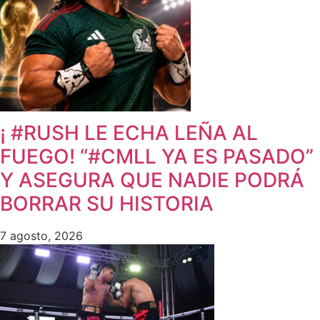
¡ #RUSH LE ECHA LEÑA AL
FUEGO! “#CMLL YA ES PASADO”
Y ASEGURA QUE NADIE PODRÁ
BORRAR SU HISTORIA
7 agosto, 2026