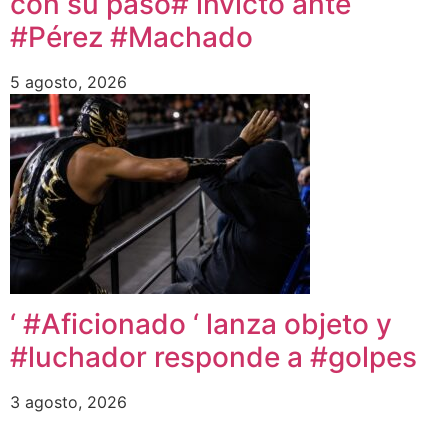
con su paso# invicto ante
#Pérez #Machado
5 agosto, 2026
‘ #Aficionado ‘ lanza objeto y
#luchador responde a #golpes
3 agosto, 2026