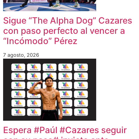
Sigue “The Alpha Dog” Cazares
con paso perfecto al vencer a
“Incómodo” Pérez
7 agosto, 2026
Espera #Paúl #Cazares seguir