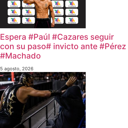
Espera #Paúl #Cazares seguir
con su paso# invicto ante #Pérez
#Machado
5 agosto, 2026