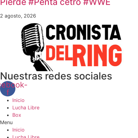
Pierde #Penta cetro #WWE
2 agosto, 2026
Nuestras redes sociales
cebook-
f
Inicio
Lucha Libre
Box
Menu
Inicio
Lucha Libre