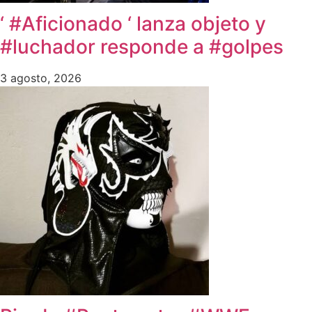
‘ #Aficionado ‘ lanza objeto y
#luchador responde a #golpes
3 agosto, 2026