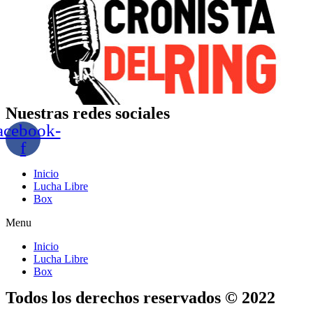
Nuestras redes sociales
acebook-
f
Inicio
Lucha Libre
Box
Menu
Inicio
Lucha Libre
Box
Todos los derechos reservados © 2022