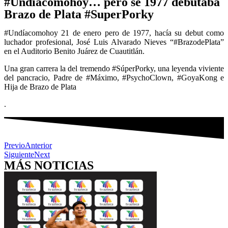
#Undíacomohoy… pero se 1977 debutaba
Brazo de Plata #SuperPorky
#Undíacomohoy 21 de enero pero de 1977, hacía su debut como
luchador profesional, José Luis Alvarado Nieves “#BrazodePlata”
en el Auditorio Benito Juárez de Cuautitlán.
Una gran carrera la del tremendo #SúperPorky, una leyenda viviente
del pancracio, Padre de #Máximo, #PsychoClown, #GoyaKong e
Hija de Brazo de Plata
.
Previo
Anterior
Siguiente
Next
MÁS NOTICIAS