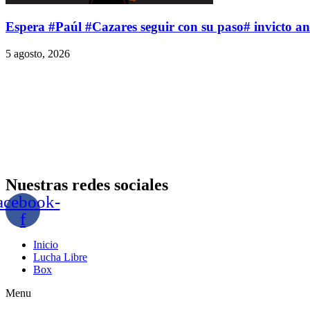
Espera #Paúl #Cazares seguir con su paso# invicto 
5 agosto, 2026
Nuestras redes sociales
acebook-
f
Inicio
Lucha Libre
Box
Menu