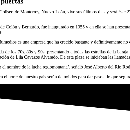
 puertas
o de Monterrey, Nuevo León, vive sus últimos días y será éste 27 d
s de Colón y Bernardo, fue inaugurado en 1955 y en ella se han present
s.
Multimedios es una empresa que ha crecido bastante y definitivamente no
a de los 70s, 80s y 90s, presentando a todas las estrellas de la bara
ión de Lila Cavazos Alvarado. De esta plaza se iniciaban las llamadas 
 el nombre de la lucha regiomontana’, señaló José Alberto del Río Rodr
 en el norte de nuestro país serán demolidos para dar paso a lo que segur