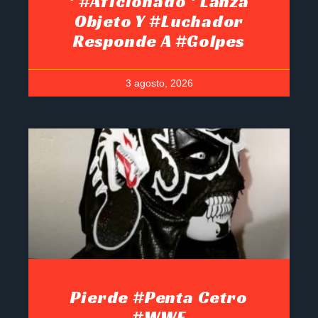
‘ #Aficionado ‘ Lanza
Objeto Y #luchador
Responde A #golpes
3 agosto, 2026
Pierde #Penta Cetro
#WWE