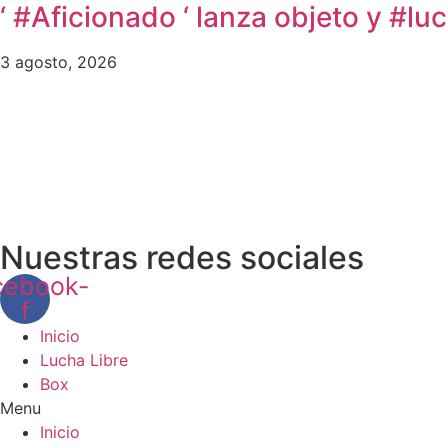
‘ #Aficionado ‘ lanza objeto y #l
3 agosto, 2026
Nuestras redes sociales
cebook-
f
Inicio
Lucha Libre
Box
Menu
Inicio