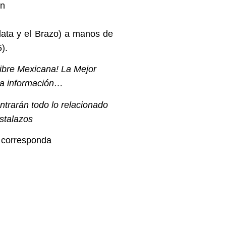
on
lata y el Brazo) a manos de
5).
bre Mexicana! La Mejor
 la información…
ntrarán todo lo relacionado
stalazos
e corresponda