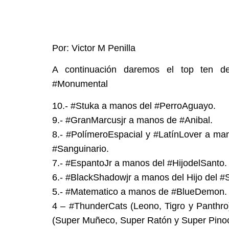
Por: Victor M Penilla
A continuación daremos el top ten d
#Monumental
10.- #Stuka a manos del #PerroAguayo.
9.- #GranMarcusjr a manos de #Anibal.
8.- #PolímeroEspacial y #LatínLover a ma
#Sanguinario.
7.- #EspantoJr a manos del #HijodelSanto.
6.- #BlackShadowjr a manos del Hijo del #
5.- #Matematico a manos de #BlueDemon.
4 – #ThunderCats (Leono, Tigro y Panthro)
(Super Muñeco, Super Ratón y Super Pino